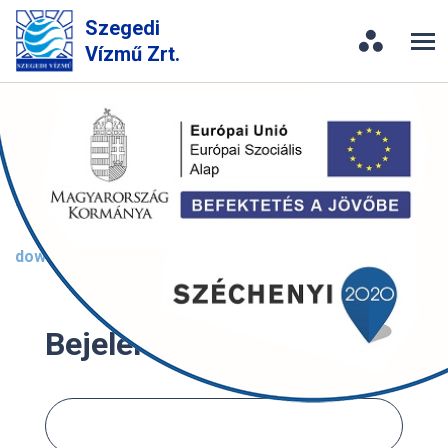
Szegedi
Vízmű Zrt.
Quality, environmental, energy
management and anti-corruption
policy
download
Bejelentkezés