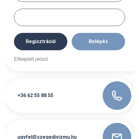
Regisztráció
Elfelejtett jelszó
+36 62 55 88 55
ugyfel@szegedivizmu.hu