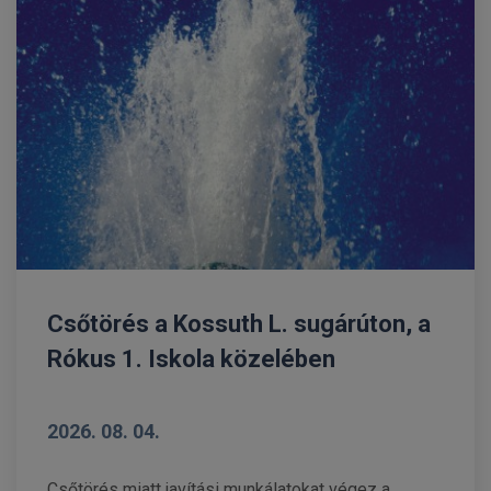
Csőtörés a Kossuth L. sugárúton, a
Rókus 1. Iskola közelében
2026. 08. 04.
Csőtörés miatt javítási munkálatokat végez a