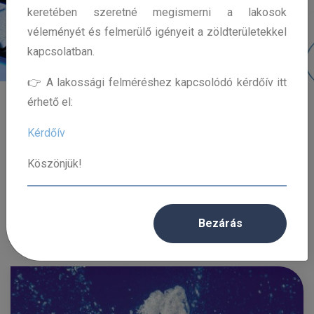
keretében szeretné megismerni a lakosok
véleményét és felmerülő igényeit a zöldterületekkel
kapcsolatban.
👉 A lakossági felméréshez kapcsolódó kérdőív itt
érhető el:
Kérdőív
Köszönjük!
Hírek
Bezárás