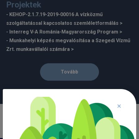
Projektek
- KEHOP-2.1.7.19-2019-00016 A vízközmű
szolgáltatással kapcsolatos szemléletformálás
- Interreg V-A Románia-Magyarország Program
- Munkahelyi képzés megvalósítása a Szegedi Vízmű
Zrt. munkavállalói számára
Tovább