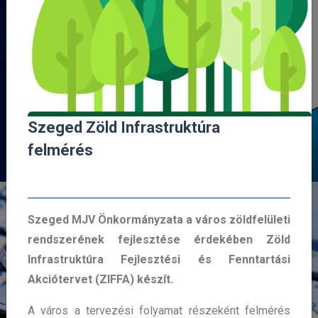
SZEGEDI VÍZMŰ
TELEFONOS
APPLIKÁCIÓ
INTÉZZE ÜGYEIT
EGYSZERŰEN, KÉNYELMESEN
TÖLTSE LE MOST!
Szeged Zöld Infrastruktúra
felmérés
Szeged MJV Önkormányzata a város zöldfelületi
rendszerének fejlesztése érdekében Zöld
Infrastruktúra Fejlesztési és Fenntartási
Akciótervet (ZIFFA) készít.
A város a tervezési folyamat részeként felmérés