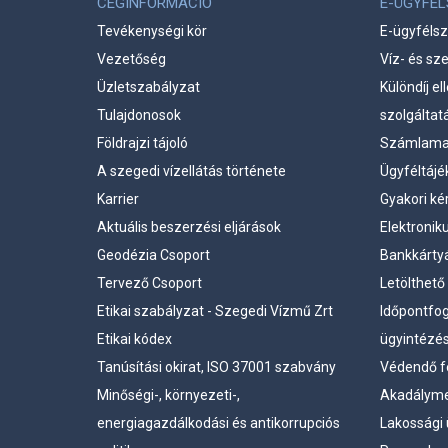
CÉGINFORMÁCIÓ
E-ÜGYFÉ
Tevékenységi kör
E-ügyfélsz
Vezetőség
Víz- és sz
Üzletszabályzat
Különdíj e
Tulajdonosok
szolgáltat
Földrajzi tájoló
Számlama
A szegedi vízellátás története
Ügyféltájé
Karrier
Gyakori ké
Aktuális beszerzési eljárások
Elektronik
Geodézia Csoport
Bankkártyá
Tervező Csoport
Letölthet
Etikai szabályzat - Szegedi Vízmű Zrt
Időpontfo
Etikai kódex
ügyintézé
Tanúsítási okirat, ISO 37001 szabvány
Védendő f
Minőségi-, környezeti-,
Akadályme
energiagazdálkodási és antikorrupciós
Lakossági 