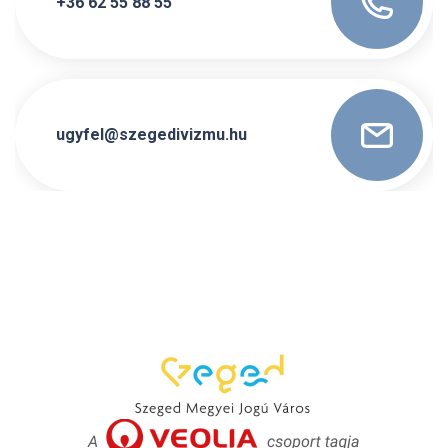
+36 62 55 88 55
ugyfel@szegedivizmu.hu