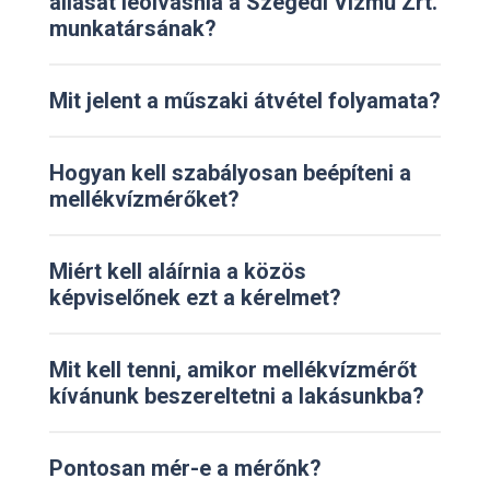
állását leolvasnia a Szegedi Vízmű Zrt.
munkatársának?
Mit jelent a műszaki átvétel folyamata?
Hogyan kell szabályosan beépíteni a
mellékvízmérőket?
Miért kell aláírnia a közös
képviselőnek ezt a kérelmet?
Mit kell tenni, amikor mellékvízmérőt
kívánunk beszereltetni a lakásunkba?
Pontosan mér-e a mérőnk?