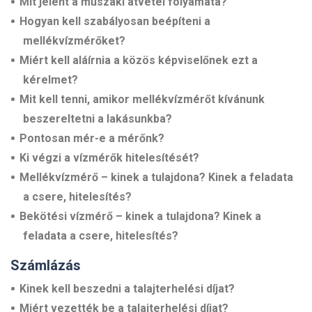
Mit jelent a műszaki átvétel folyamata?
Hogyan kell szabályosan beépíteni a
mellékvízmérőket?
Miért kell aláírnia a közös képviselőnek ezt a
kérelmet?
Mit kell tenni, amikor mellékvízmérőt kívánunk
beszereltetni a lakásunkba?
Pontosan mér-e a mérőnk?
Ki végzi a vízmérők hitelesítését?
Mellékvízmérő – kinek a tulajdona? Kinek a feladata
a csere, hitelesítés?
Bekötési vízmérő – kinek a tulajdona? Kinek a
feladata a csere, hitelesítés?
Számlázás
Kinek kell beszedni a talajterhelési díjat?
Miért vezették be a talajterhelési díjat?