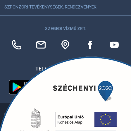
SZPONZORI TEVÉKENYSÉGEK, RENDEZVÉNYEK
SZEGEDI VÍZMŰ ZRT.
TELEFONOS APPLIKÁCIÓ
Egyéb információk