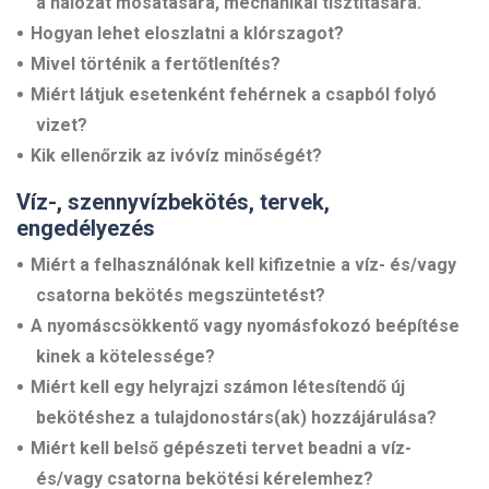
a hálózat mosatására, mechanikai tisztítására.
Hogyan lehet eloszlatni a klórszagot?
Mivel történik a fertőtlenítés?
Miért látjuk esetenként fehérnek a csapból folyó
vizet?
Kik ellenőrzik az ivóvíz minőségét?
Víz-, szennyvízbekötés, tervek,
engedélyezés
Miért a felhasználónak kell kifizetnie a víz- és/vagy
csatorna bekötés megszüntetést?
A nyomáscsökkentő vagy nyomásfokozó beépítése
kinek a kötelessége?
Miért kell egy helyrajzi számon létesítendő új
bekötéshez a tulajdonostárs(ak) hozzájárulása?
Miért kell belső gépészeti tervet beadni a víz-
és/vagy csatorna bekötési kérelemhez?