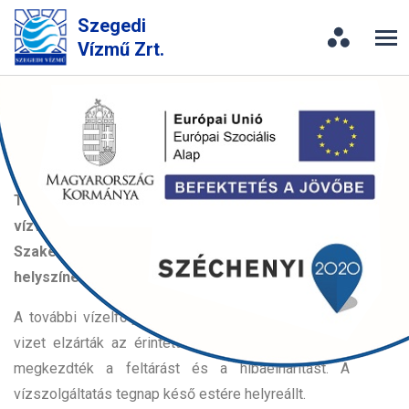
Szegedi
Vízmű Zrt.
Csőtörés a Felső Tisza-parton
2026. 03. 09.
Tegnap délután eltört egy 300-as főnyomó
vízvezeték Szegeden, a Felső Tisza-parton.
Szakembereink rövid időn belül megkezdték a
helyszínen a hibaelhárítást.
A további vízelfolyás megszüntetése érdekében a
vizet elzárták az érintett körzetben, ezt követően
megkezdték a feltárást és a hibaelhárítást. A
vízszolgáltatás tegnap késő estére helyreállt.