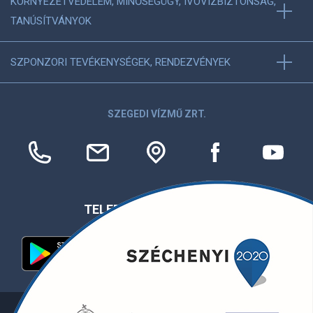
KÖRNYEZETVÉDELEM, MINŐSÉGÜGY, IVÓVÍZBIZTONSÁG,
TANÚSÍTVÁNYOK
SZPONZORI TEVÉKENYSÉGEK, RENDEZVÉNYEK
SZEGEDI VÍZMŰ ZRT.
TELEFONOS APPLIKÁCIÓ