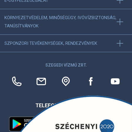
E-ÜGYFÉLSZOLGÁLAT
KÖRNYEZETVÉDELEM, MINŐSÉGÜGY, IVÓVÍZBIZTONSÁG,
TANÚSÍTVÁNYOK
SZPONZORI TEVÉKENYSÉGEK, RENDEZVÉNYEK
SZEGEDI VÍZMŰ ZRT.
TELEFONOS APPLIKÁCIÓ