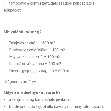
- támogatja a környezettudatossággal kapcsolatos
edukációt.
Mit valósítunk meg?
- Talajelőkészítés – 300 m2
- Biodiverz évelőfelület – 100 m2
- Miyawaki mini erdő – 100 m2
- Fasor/ sövény zóna – 100 m2
- Diverzgyep fajgazdagítás – 500 m
Utógondozás: 1 év
Milyen eredményeket várunk?
- a talajminőség kimutatható javítása,
- biodiverz, több fajból álló növényállomány létrehozása,