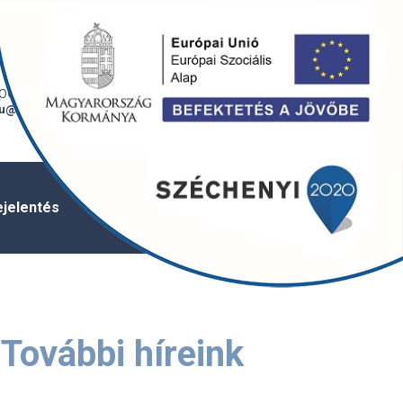
Bejelentkezés /
English
regisztráció
onti e-mail
6720 Szeged,
u@szegedivizmu.hu
Tisza Lajos krt. 88.
ejelentés
Vízminőség
Üzletszabályzat
További híreink