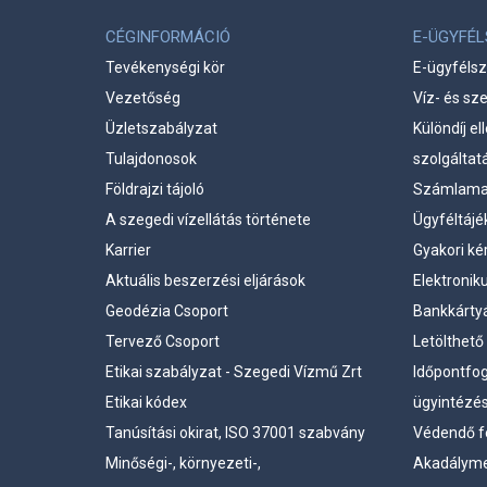
CÉGINFORMÁCIÓ
E-ÜGYFÉ
Tevékenységi kör
E-ügyfélsz
Vezetőség
Víz- és sz
Üzletszabályzat
Különdíj e
Tulajdonosok
szolgáltat
Földrajzi tájoló
Számlama
A szegedi vízellátás története
Ügyféltájé
Karrier
Gyakori ké
Aktuális beszerzési eljárások
Elektronik
Geodézia Csoport
Bankkártyá
Tervező Csoport
Letölthet
Etikai szabályzat - Szegedi Vízmű Zrt
Időpontfo
Etikai kódex
ügyintézé
Tanúsítási okirat, ISO 37001 szabvány
Védendő f
Minőségi-, környezeti-,
Akadályme