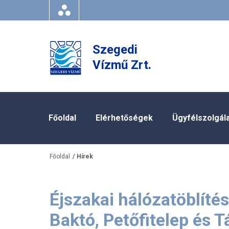
Szegedi
Vízmű Zrt.
Főoldal
Elérhetőségek
Ügyfélszolgál
Főoldal
Hírek
Éjszakai hálózatöblíté
Baktó, Petőfitelep és T