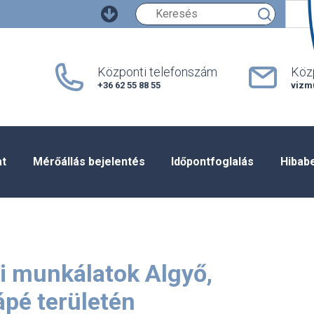
Keresés
Központi telefonszám
Közp
+36 62 55 88 55
vizm
at
Mérőállás bejelentés
Időpontfoglalás
Hibab
si munkálatok Algyő,
ápé területén