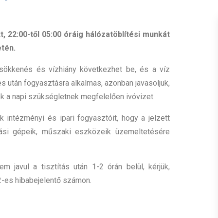
, 22:00-től 05:00 óráig hálózatöblítési munkát
etén.
csökkenés és vízhiány következhet be, és a víz
tés után fogyasztásra alkalmas, azonban javasoljuk,
k a napi szükségletnek megfelelően ivóvizet.
ek intézményi és ipari fogyasztóit, hogy a jelzett
tási gépeik, műszaki eszközeik üzemeltetésére
 javul a tisztítás után 1-2 órán belül, kérjük,
2-es hibabejelentő számon.