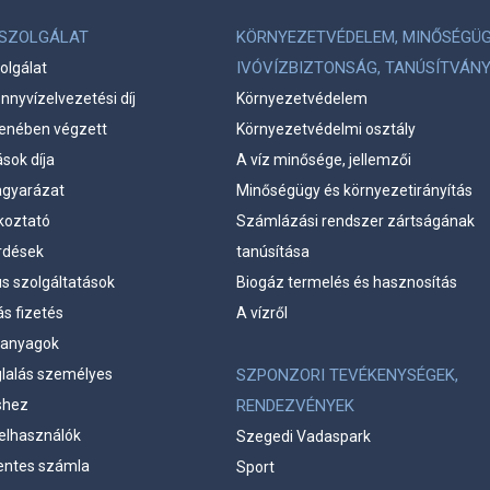
LSZOLGÁLAT
KÖRNYEZETVÉDELEM, MINŐSÉGÜG
IVÓVÍZBIZTONSÁG, TANÚSÍTVÁN
olgálat
ennyvízelvezetési díj
Környezetvédelem
llenében végzett
Környezetvédelmi osztály
ások díja
A víz minősége, jellemzői
gyarázat
Minőségügy és környezetirányítás
koztató
Számlázási rendszer zártságának
rdések
tanúsítása
us szolgáltatások
Biogáz termelés és hasznosítás
s fizetés
A vízről
ő anyagok
glalás személyes
SZPONZORI TEVÉKENYSÉGEK,
shez
RENDEZVÉNYEK
elhasználók
Szegedi Vadaspark
ntes számla
Sport