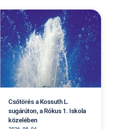
Csőtörés a Kossuth L.
sugárúton, a Rókus 1. Iskola
közelében
2026. 08. 04.