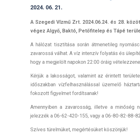
2024. 06. 21.
A Szegedi Vízmű Zrt. 2024.06.24. és 28. között
végez Algyő, Baktó, Petőfitelep és Tápé terül
A hálózat tisztítása során átmenetileg nyomás
zavarossá válhat. A víz intenzív folyatás és ülepí
hogy a megjelölt napokon 22:00 óráig vételezzene
Kérjük a lakosságot, valamint az érintett terület
időszakban vízfelhasználással üzemelő háztar
fokozott figyelmet fordítsanak!
Amennyiben a zavarosság, illetve a minőség nem
jelezzék a 06-62-420-155, vagy a 06-80-82-88-8
Szíves türelmüket, megértésüket köszönjük!