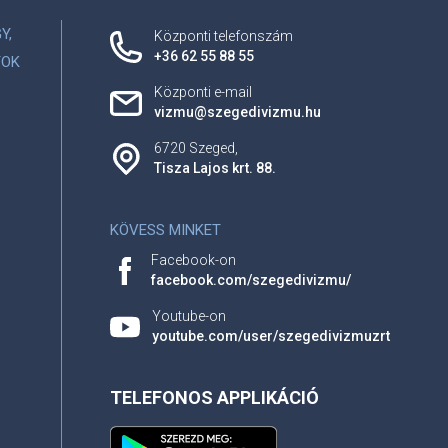
Y,
Központi telefonszám
+36 62 55 88 55
YOK
Központi e-mail
vizmu@szegedivizmu.hu
6720 Szeged,
Tisza Lajos krt. 88.
KÖVESS MINKET
Facebook-on
facebook.com/szegedivizmu/
Youtube-on
youtube.com/user/szegedivizmuzrt
TELEFONOS APPLIKÁCIÓ