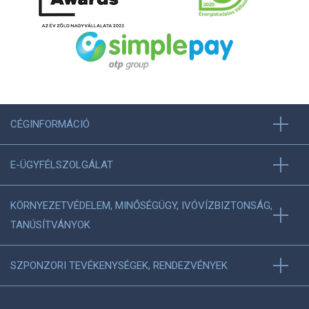
CÉGINFORMÁCIÓ
E-ÜGYFÉLSZOLGÁLAT
KÖRNYEZETVÉDELEM, MINŐSÉGÜGY, IVÓVÍZBIZTONSÁG,
TANÚSÍTVÁNYOK
SZPONZORI TEVÉKENYSÉGEK, RENDEZVÉNYEK