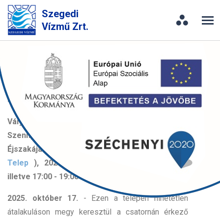
Szegedi
Vízmű Zrt.
Erőművek Éjszakája a Szeged
Városi Szennyvíztisztító Telepen
2025. 09. 23.
Várjuk az érdeklődőket a Szeged Városi
Szennyvíztisztító Telepen, az Erőművek
Éjszakáján (
Szeged Városi Szennyvíztisztító
Telep
), 2025. október 17-én, 15:00 - 17:00,
illetve 17:00 - 19:00 között.
2025. október 17.
- Ezen a telepen hihetetlen
átalakuláson megy keresztül a csatornán érkező