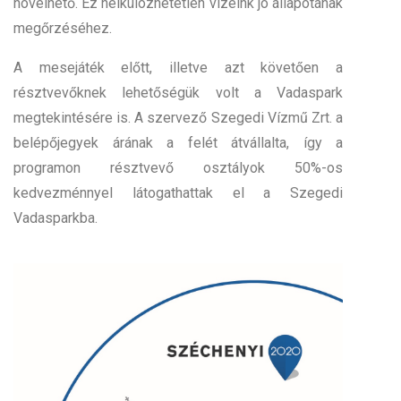
növelhető. Ez nélkülözhetetlen vizeink jó állapotának
megőrzéséhez.
A mesejáték előtt, illetve azt követően a
résztvevőknek lehetőségük volt a Vadaspark
megtekintésére is. A szervező Szegedi Vízmű Zrt. a
belépőjegyek árának a felét átvállalta, így a
programon résztvevő osztályok 50%-os
kedvezménnyel látogathattak el a Szegedi
Vadasparkba.