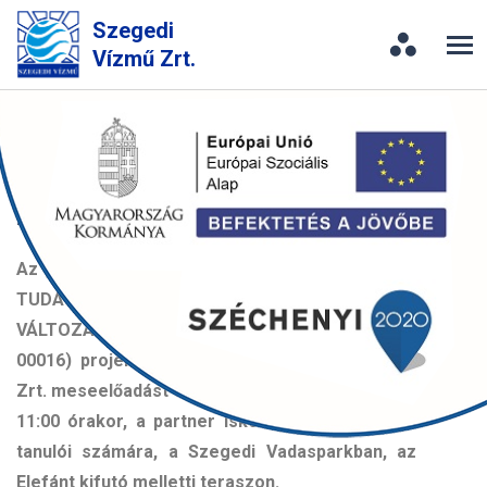
Szegedi
Vízmű Zrt.
Mesejáték a Szegedi
Vadasparkban
2021. 10. 04.
Az „ÉLŐVIZEINK TISZTASÁGÁNAK VÉDELME, ÉS
TUDATOS VÍZHASZNÁLATRA NEVELÉS A KLÍMA
VÁLTOZÁS KORÁBAN" (KEHOP 2.1.7-19-2019-
00016) projekt keretein belül a Szeged Vízmű
Zrt. meseelőadást szervezett ma délelőtt 10:00,
11:00 órakor, a partner iskolák alsó-tagozatos
tanulói számára, a Szegedi Vadasparkban, az
Elefánt kifutó melletti teraszon.