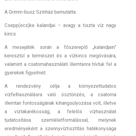
A Grimm-busz Színház bemutatta:
Csepp(ecs)ke kalandjai – avagy a tiszta víz nagy
kincs
A mesejáték során a főszereplő „kalandjain”
keresztül a természet és a vízkincs megóvására,
valamint a csatornahasználati illemtanra hívtuk fel a
gyerekek figyelmét.
A rendezvény célja a környezettudatos
vízfelhasználásra való ösztönzés, a csatorna
illemtan fontosságának kihangsúlyozása volt, illetve
a víztakarékosság, a felelős vízhasználat
tudatosítása szemléletformálással, melynek
eredményeként a szennyvíztisztítás hatékonysága