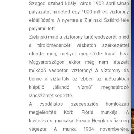
Szeged szabad királyi város 1903 áprilisában
pályázatot hirdetett egy 1000 m3-es víztorony
előállítására. A nyertes a Zielinski Szilárd-féle
pályamű lett.
Zielinski mind a víztorony tartórendszerét, mind
a tárolómedencét vasbeton szerkezettel
oldotta meg, mellyel megelőzte korát, hisz
Magyarországon ekkor még nem létezett
működő vasbeton víztorony! A víztorony és
benne a víztartály az ebben az időszakban
kiépülő „állandó vízmű” meghatározó
láncszemét képezte.
A csodálatos szecessziós homlokzati
megjelenítés Korb Flóris munkája. A
kivitelezési munkákat Freund Henrik és fiai cég
végezte. A munka 1904 novemberére,