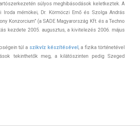
 tartószerkezetén súlyos meghibásodások keletkeztek. A
ki Iroda mérnökei, Dr. Körmöczi Ernő és Szolga András
Torony Konzorcium” (a SADE Magyarország Kft. és a Techno
jítás kezdete 2005. augusztus, a kivitelezés 2006. május
pségein túl a
szikvíz készítésével
, a fizika történetével
ítások tekinthetők meg, a kilátószinten pedig Szeged