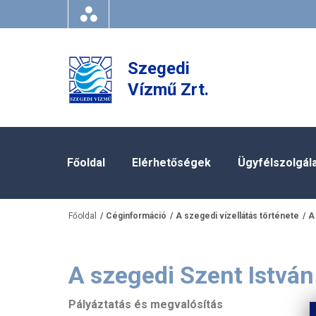
Szegedi
Vízmű Zrt.
Főoldal
Elérhetőségek
Ügyfélszolgál
Főoldal
Céginformáció
A szegedi vízellátás története
A
A szegedi Szent István 
Pályáztatás és megvalósítás