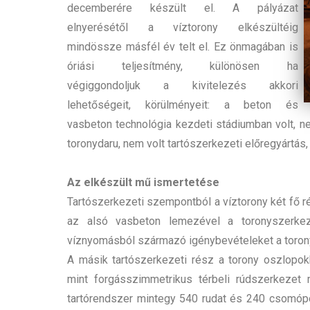
decemberére készült el. A pályázat
elnyerésétől a víztorony elkészültéig
mindössze másfél év telt el. Ez önmagában is
óriási teljesítmény, különösen ha
végiggondoljuk a kivitelezés akkori
lehetőségeit, körülményeit: a beton és
vasbeton technológia kezdeti stádiumban volt, 
toronydaru, nem volt tartószerkezeti előregyártás,
Az elkészült mű ismertetése
Tartószerkezeti szempontból a víztorony két fő 
az alsó vasbeton lemezével a toronyszerkeze
víznyomásból származó igénybevételeket a toronys
A másik tartószerkezeti rész a torony oszlopok
mint forgásszimmetrikus térbeli rúdszerkezet
tartórendszer mintegy 540 rudat és 240 csomópo