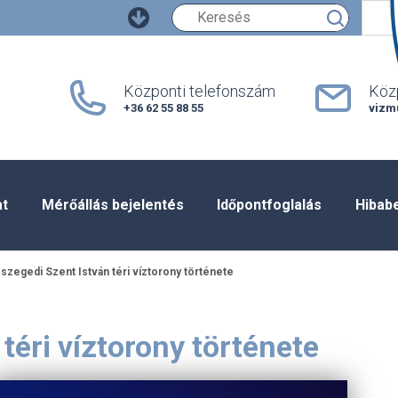
Keresés
Központi telefonszám
Közp
+36 62 55 88 55
vizm
at
Mérőállás bejelentés
Időpontfoglalás
Hibab
 szegedi Szent István téri víztorony története
téri víztorony története