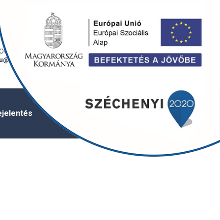
Bejelentkezés /
English
regisztráció
onti e-mail
6720 Szeged,
u@szegedivizmu.hu
Tisza Lajos krt. 88.
ejelentés
Vízminőség
Üzletszabályzat