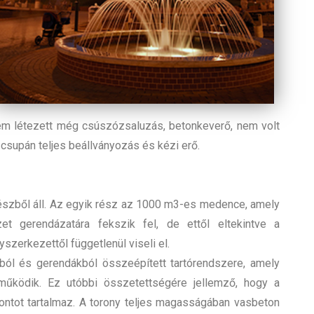
nem létezett még csúszózsaluzás, betonkeverő, nem volt
 csupán teljes beállványozás és kézi erő.
részből áll. Az egyik rész az 1000 m3-es medence, amely
t gerendázatára fekszik fel, de ettől eltekintve a
zerkezettől függetlenül viseli el.
ból és gerendákból összeépített tartórendszere, amely
 működik. Ez utóbbi összetettségére jellemző, hogy a
ntot tartalmaz. A torony teljes magasságában vasbeton