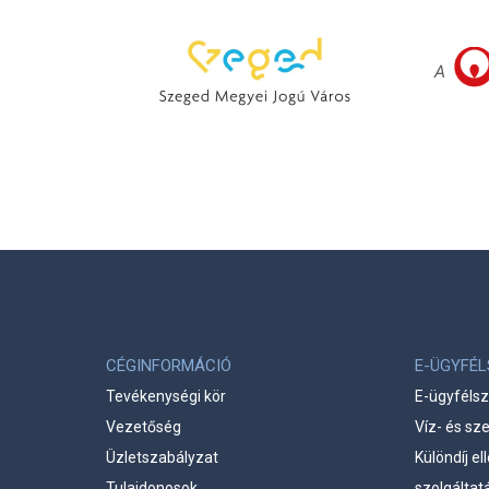
CÉGINFORMÁCIÓ
E-ÜGYFÉ
Tevékenységi kör
E-ügyfélsz
Vezetőség
Víz- és sz
Üzletszabályzat
Különdíj e
Tulajdonosok
szolgáltat