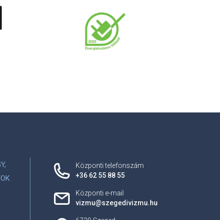
Y,
Központi telefonszám
+36 62 55 88 55
YOK
Központi e-mail
vizmu@szegedivizmu.hu