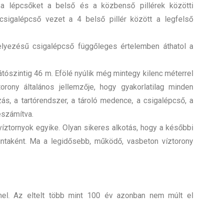
 a lépcsőket a belső és a közbenső pillérek közötti
ső csigalépcső vezet a 4 belső pillér között a legfelső
elyezésű csigalépcső függőleges értelemben áthatol a
átószintig 46 m. Efölé nyúlik még mintegy kilenc méterrel
orony általános jellemzője, hogy gyakorlatilag minden
ás, a tartórendszer, a tároló medence, a csigalépcső, a
leszámítva.
víztornyok egyike. Olyan sikeres alkotás, hogy a későbbi
intaként. Ma a legidősebb, működő, vasbeton víztorony
el. Az eltelt több mint 100 év azonban nem múlt el