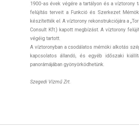
1900-as évek végére a tartályon és a víztorony
felújítás terveit a Funkció és Szerkezet Mérnö
készítették el. A víztorony rekonstrukciójára a „
Consult Kft.) kapott megbízást. A víztorony felú
végéig tartott.
A víztoronyban a csodálatos mérnöki alkotás szé
kapcsolatos állandó, és egyéb időszaki kiáll
panorámájában gyönyörködhetünk.
Szegedi Vízmű Zrt.