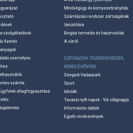
gyarázat
Minőségügy és környezetirányítás
koztató
Számlázási rendszer zártságának
rdések
tanúsítása
us szolgáltatások
Biogáz termelés és hasznosítás
s fizetés
A vízről
ő anyagok
glalás személyes
SZPONZORI TEVÉKENYSÉGEK,
shez
RENDEZVÉNYEK
elhasználók
Szegedi Vadaspark
ntes számla
Sport
ügyfelek átlagfogyasztása
Iskolák
elés
Tavaszi nyílt napok - Víz világnapja
bajelentés
Információs tablók
Egyéb rendezvények