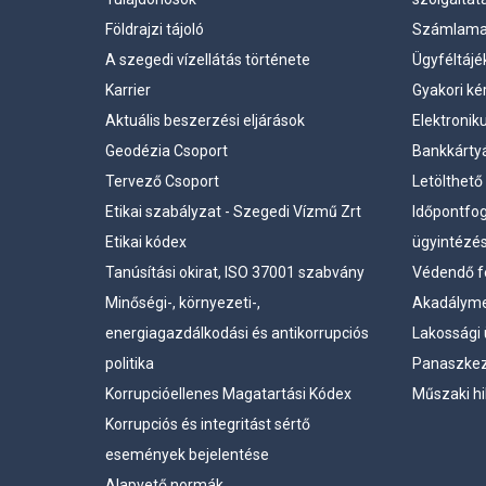
Földrajzi tájoló
Számlama
A szegedi vízellátás története
Ügyféltájé
Karrier
Gyakori ké
Aktuális beszerzési eljárások
Elektronik
Geodézia Csoport
Bankkártyá
Tervező Csoport
Letölthet
Etikai szabályzat - Szegedi Vízmű Zrt
Időpontfo
Etikai kódex
ügyintézé
Tanúsítási okirat, ISO 37001 szabvány
Védendő f
Minőségi-, környezeti-,
Akadályme
energiagazdálkodási és antikorrupciós
Lakossági 
politika
Panaszkez
Korrupcióellenes Magatartási Kódex
Műszaki hi
Korrupciós és integritást sértő
események bejelentése
Alapvető normák