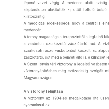
lépcső vezet végig. A medence alatti szintig
alapterületen alakították ki, ettől felfelé bel
kilátószintig.
A megoldás érdekessége, hogy a centrális elh
medencén.
A torony magassága a terepszinttől a legfelső kil
a vasbeton szerkezetű zászlótartó rúd. A vízt
szerkezeti része vasbetonból készült: az alapoz
zászlótartó, sőt még a bejárati ajtó is, a kilincset 
A Szent István téri víztorony a legelső vasbeton 
víztoronyépítésben még évtizedekig szolgált m
Magyarországon.
A víztorony felújítása
A víztorony az 1904-es megalkotása óta üzem
nyomtalanul, az