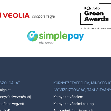
LSZOLGÁLAT
KÖRNYEZETVÉDELEM, MINŐSÉGÜG
IVÓVÍZBIZTONSÁG, TANÚSÍTVÁN
olgálat
ennyvízelvezetési díj
Környezetvédelem
llenében végzett
Környezetvédelmi osztály
ások díja
A víz minősége, jellemzői