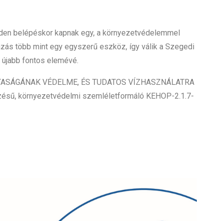
nden belépéskor kapnak egy, a környezetvédelemmel
mazás több mint egy egyszerű eszköz, így válik a Szegedi
y újabb fontos elemévé.
TISZTASÁGÁNAK VÉDELME, ÉS TUDATOS VÍZHASZNÁLATRA
ű, környezetvédelmi szemléletformáló KEHOP-2.1.7-