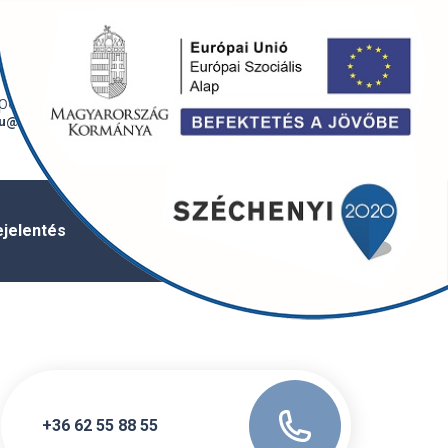
Bejelentkezés /
English
regisztráció
onti e-mail
6720 Szeged,
u@szegedivizmu.hu
Tisza Lajos krt. 88.
ejelentés
Vízminőség
Üzletszabályzat
+36 62 55 88 55