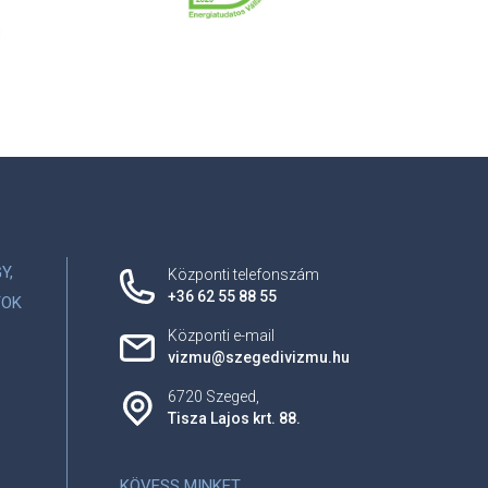
Y,
Központi telefonszám
+36 62 55 88 55
YOK
Központi e-mail
vizmu@szegedivizmu.hu
6720 Szeged,
Tisza Lajos krt. 88.
KÖVESS MINKET