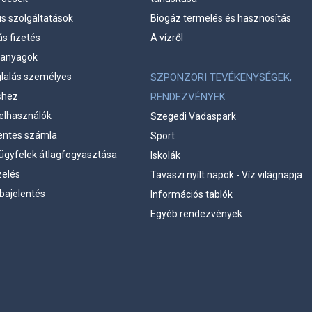
us szolgáltatások
Biogáz termelés és hasznosítás
s fizetés
A vízről
ő anyagok
glalás személyes
SZPONZORI TEVÉKENYSÉGEK,
shez
RENDEZVÉNYEK
elhasználók
Szegedi Vadaspark
ntes számla
Sport
ügyfelek átlagfogyasztása
Iskolák
elés
Tavaszi nyílt napok - Víz világnapja
bajelentés
Információs tablók
Egyéb rendezvények