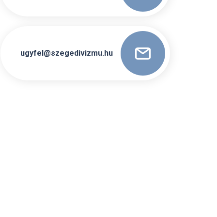
ugyfel@szegedivizmu.hu