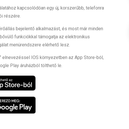
álatához kapcsolódóan egy új, korszerűbb, telefonra
ói részére.
érőállás bejelentő alkalmazást, és most már minden
bővülő funkciókkal támogatja az elektronikus
lgálat menürendszere elérhető lesz.
” elnevezéssel IOS környezetben az App Store-ból,
ogle Play áruházból tölthető le.