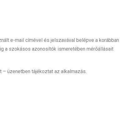
nált e-mail címével és jelszavával belépve a korábban
 pedig a szokásos azonosítók ismeretében mérőállásait
nt – üzenetben tájékoztat az alkalmazás.