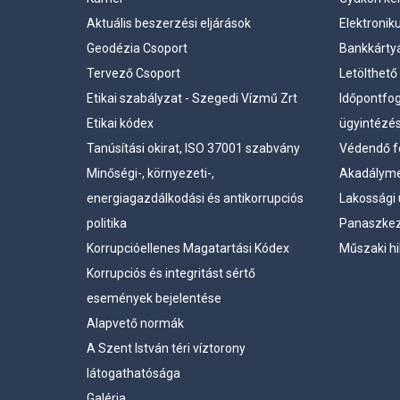
Aktuális beszerzési eljárások
Elektronik
Geodézia Csoport
Bankkártyá
Tervező Csoport
Letölthet
Etikai szabályzat - Szegedi Vízmű Zrt
Időpontfo
Etikai kódex
ügyintézé
Tanúsítási okirat, ISO 37001 szabvány
Védendő f
Minőségi-, környezeti-,
Akadályme
energiagazdálkodási és antikorrupciós
Lakossági 
politika
Panaszkez
Korrupcióellenes Magatartási Kódex
Műszaki hi
Korrupciós és integritást sértő
események bejelentése
Alapvető normák
A Szent István téri víztorony
látogathatósága
Galéria