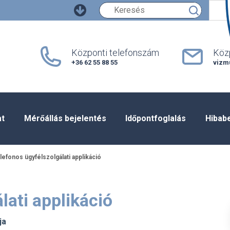
Keresés
Központi telefonszám
Közp
+36 62 55 88 55
vizm
at
Mérőállás bejelentés
Időpontfoglalás
Hibab
lefonos ügyfélszolgálati applikáció
lati applikáció
ja