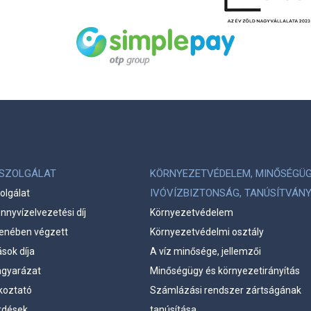
LSZOLGÁLAT
KÖRNYEZETVÉDELEM, MINŐSÉGÜG
IVÓVÍZBIZTONSÁG, TANÚSÍTVÁN
olgálat
ennyvízelvezetési díj
Környezetvédelem
llenében végzett
Környezetvédelmi osztály
ások díja
A víz minősége, jellemzői
gyarázat
Minőségügy és környezetirányítás
koztató
Számlázási rendszer zártságának
rdések
tanúsítása