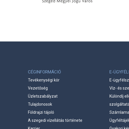
CÉGINFORMÁCIÓ
E-ÜGYFÉ
Tevékenységi kör
E-ügyfélsz
Vezetőség
Víz- és sz
Üzletszabályzat
Különdíj e
Tulajdonosok
szolgáltat
Földrajzi tájoló
Számlama
A szegedi vízellátás története
Ügyféltájé
Karrier
Gyakori ké