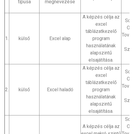
típusa
megnevezése
n
A képzés célja az
Sote
excel
Okt
táblázatkezelő
Tová
1.
külső
Excel alap
program
használatának
Szol
alapszintű
elsajátítása.
A képzés célja az
Sote
excel
Okt
táblázatkezelő
Tová
2.
külső
Excel haladó
program
használatának
Szol
alapszintű
elsajátítása.
Sote
A képzés célja az
Okt
excel makró szintű
Tová