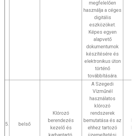
megfelelően
használja a céges
digitális
eszközöket.
Képes egyen
alapvető
dokumentumok
készítésére és
elektronikus úton
történő
továbbítására.
A Szegedi
Vízműnél
használatos
klórozó
Klórozó
rendszerek
berendezés
bemutatása és az
M
5.
belső
kezelő és
ehhez tartozó
Ró
karbantartó.
üzemeltetési,