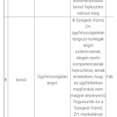
eredményesebb
belső fejlesztés
valósul meg.
A Szegedi Vízmű
Zrt.
ügyfélszolgálatán
dolgozó kollégák
angol
szókincsének,
idegen nyelvi
kompetenciáinak
fejlesztése, annak
Ügyfélszolgálati
érdekében, hogy
Fábiá
8.
belső
angol.
az ügyféltérben
Á
megforduló nem
magyar anyanyelvű
fogyasztók és a
Szegedi Vízmű
Zrt. munkatársai