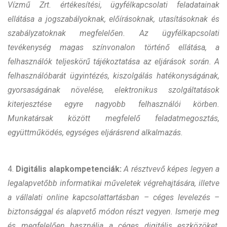
Vízmű Zrt. értékesítési, ügyfélkapcsolati feladatainak
ellátása a jogszabályoknak, előírásoknak, utasításoknak és
szabályzatoknak megfelelően. Az ügyfélkapcsolati
tevékenység magas színvonalon történő ellátása, a
felhasználók teljeskörű tájékoztatása az eljárások során. A
felhasználóbarát ügyintézés, kiszolgálás hatékonyságának,
gyorsaságának növelése, elektronikus szolgáltatások
kiterjesztése egyre nagyobb felhasználói körben.
Munkatársak között megfelelő feladatmegosztás,
együttműködés, egységes eljárásrend alkalmazás.
4.
Digitális alapkompetenciák:
A résztvevő képes legyen a
legalapvetőbb informatikai műveletek végrehajtására, illetve
a vállalati online kapcsolattartásban – céges levelezés –
biztonsággal és alapvető módon részt vegyen. Ismerje meg
és megfelelően használja a céges digitális eszközöket.