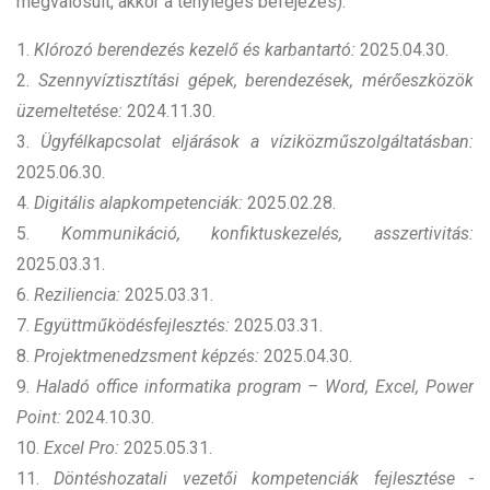
megvalósult, akkor a tényleges befejezés):
1.
Klórozó berendezés kezelő és karbantartó:
2025.04.30.
2.
Szennyvíztisztítási gépek, berendezések, mérőeszközök
üzemeltetése:
2024.11.30.
3.
Ügyfélkapcsolat eljárások a víziközműszolgáltatásban:
2025.06.30.
4.
Digitális alapkompetenciák:
2025.02.28.
5.
Kommunikáció, konfiktuskezelés, asszertivitás:
2025.03.31.
6.
Reziliencia:
2025.03.31.
7.
Együttműködésfejlesztés:
2025.03.31.
8.
Projektmenedzsment képzés:
2025.04.30.
9.
Haladó office informatika program – Word, Excel, Power
Point:
2024.10.30.
10.
Excel Pro:
2025.05.31.
11.
Döntéshozatali vezetői kompetenciák fejlesztése -