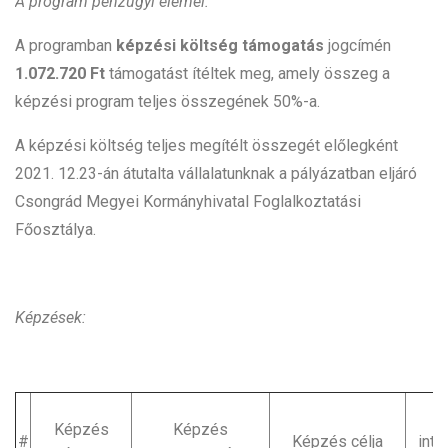
A program pénzügyi elemei:
A programban
képzési költség támogatás
jogcímén
1.072.720 Ft
támogatást ítéltek meg, amely összeg a
képzési program teljes összegének 50%-a.
A képzési költség teljes megítélt összegét előlegként
2021. 12.23-án átutalta vállalatunknak a pályázatban eljáró
Csongrád Megyei Kormányhivatal Foglalkoztatási
Főosztálya.
Képzések:
K
Képzés
Képzés
#
Képzés célja
int