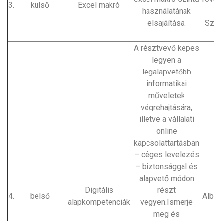
3.
külső
Excel makró
használatának
elsajáítása.
Szol
A résztvevő képes
legyen a
legalapvetőbb
informatikai
műveletek
végrehajtására,
illetve a vállalati
online
kapcsolattartásban
– céges levelezés
– biztonsággal és
alapvető módon
Digitális
részt
4.
belső
Alber
alapkompetenciák
vegyen.Ismerje
meg és