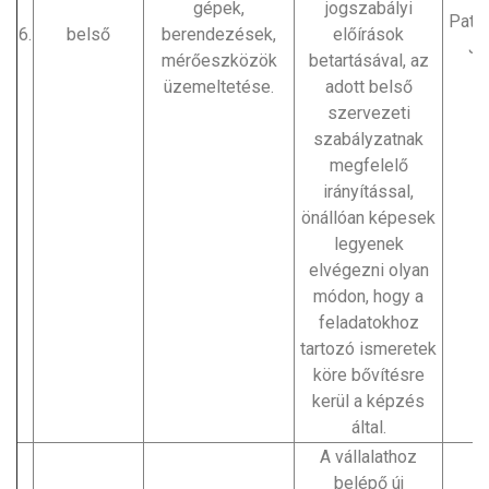
gépek,
jogszabályi
Patak
6.
belső
berendezések,
előírások
Jó
mérőeszközök
betartásával, az
üzemeltetése.
adott belső
szervezeti
szabályzatnak
megfelelő
irányítással,
önállóan képesek
legyenek
elvégezni olyan
módon, hogy a
feladatokhoz
tartozó ismeretek
köre bővítésre
kerül a képzés
által.
A vállalathoz
belépő új