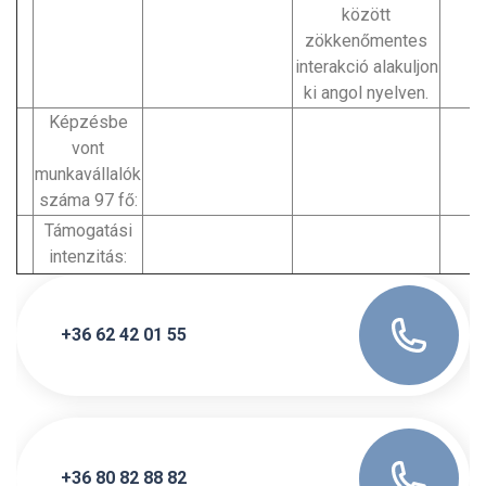
között
zökkenőmentes
interakció alakuljon
ki angol nyelven.
Képzésbe
vont
munkavállalók
száma 97 fő:
Támogatási
intenzitás:
+36 62 42 01 55
+36 80 82 88 82