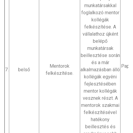
munkatársakkal
foglalkozó mentor
kollégák
felkészítése. A
vállalathoz újként
belépő
munkatársak
beillesztése során
és a már
Mentorok
Pappn
7.
belső
alkalmazásban álló
felkészítése.
B
kollégák egyéni
fejlesztésében
mentor kollégák
vesznek részt. A
mentorok szakmai
felkészítésével
hatékony
beillesztés és