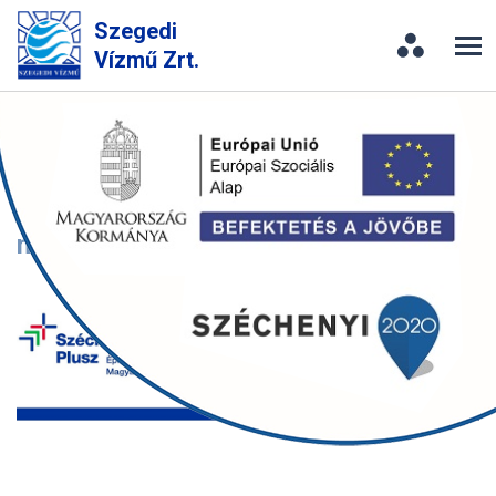
Szegedi
Vízmű Zrt.
A munkavállalók és vállalatok
alkalmazkodóképességének és
termelékenységének javítása a
munkaerő fejlesztésén keresztül.