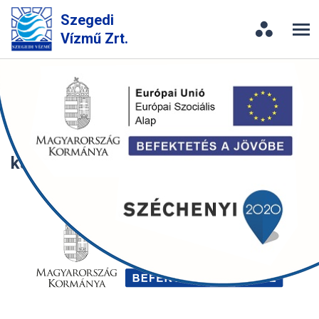
Szegedi
Vízmű Zrt.
Projektek
KEHOP-2.1.7-19-2019-00016 A
víziközmű-szolgáltatással
kapcsolatos szemléletformálás