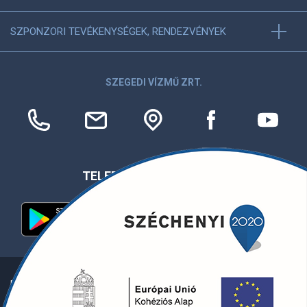
SZPONZORI TEVÉKENYSÉGEK, RENDEZVÉNYEK
SZEGEDI VÍZMŰ ZRT.
TELEFONOS APPLIKÁCIÓ
Egyéb információk