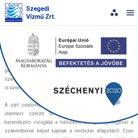
Szegedi
Vízmű Zrt.
Csatornahálózat üzemeltetés
A Szegedi Vízmű Zrt. közel 600 kilométernyi
csatornahálózat üzemeltetéséről és karbantartásáról
gondoskodik. A zárt csatornák egy részében együtt folyik a
szennyvíz a csapadékvízzel. Emellett záportározó tavakat
is üzemeltet a Társaság.
A zárt csatornák tisztítása rendszeresen, meghatározott
ütemterv szerint történik. Egy kamerával felszerelt
berendezés vizsgálja a hálózatot, amely segítségével a
szakemberek képet kapnak a rendszer állapotáról. Ezen