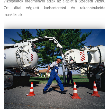
vizsgálatok eredményei adják az alapját a Szegedi Vízmű
Zrt. által végzett karbantartási és rekonstrukciós
munkáknak.